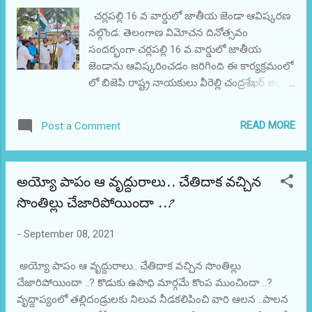
చర్లపల్లి 16 వ వార్డులో జాతీయ జెండా ఆవిష్కరణ
మాంసాన్ని ఇతర దేవతలకు అర్పిస్తే ఎంగిలు
నల్గొండ: తెలంగాణ విమోచన దినోత్సవం
మాంసాన్ని అర్పించినట్లు అవుతుందని అందుకే
సందర్భంగా చర్లపల్లి 16 వ వార్డులో జాతీయ
శైవల మాత ఆచారము ప్రకారము మేకలను,
జెండాను ఆవిష్కరించడం జరిగింది ఈ కార్యక్రమంలో
గొర్రెలను వధించుటకొఱకు ప్రత్యేక వధ శాలను
లో బిజెపి రాష్ట్ర నాయకులు వీరెల్లి చంద్రశేఖర్ జిల్లా
ఏర్పాటుచేయాలని కోరుతున్నామని తెలిపారు.
నాయకులు రాపోలు విద్యాసాగర్ బద్దం నగేష్
రాపోలు భాస్కర్ గోని సుధాకర్ నాగేశ్వరరావు
READ MORE
Post a Comment
సుంకరబోయిన శ్రీనివాసు తదితరులు పాల్గొన్నారు
అయ్యో పాపం ఆ వృద్దురాలు.. చేతిదాక వచ్చిన
సొంతిల్లు చేజారిపోయిందా ..?
-
September 08, 2021
అయ్యో పాపం ఆ వృద్దురాలు.. చేతిదాక వచ్చిన సొంతిల్లు
చేజారిపోయిందా ..? కొడుకు ఉపాధి మార్గమే కొంప ముంచిందా ..?
వృద్దాప్యంలో తల్లిదండ్రులకు నిలువ నీడకలిపించి వారి ఆలన ..పాలన