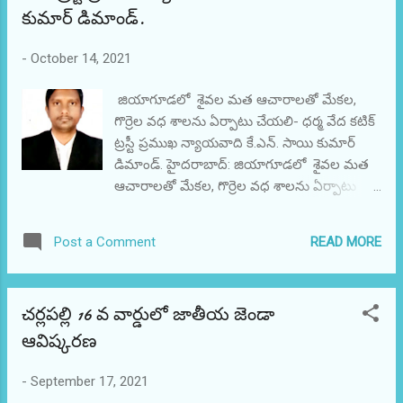
రెడ్డి తెలిపారు. చనిపోయిన మురళీధర్ స్వస్థలం
కుమార్ డిమాండ్.
నర్సింగ్ బట్ల గ్రామానికి ఈరోజు ఉదయం 11.30
గంటలకు చేరుకుంటారని ఆయన తెలిపారు.
-
October 14, 2021
జియాగూడలో శైవల మత ఆచారాలతో మేకల,
గొర్రెల వధ శాలను ఏర్పాటు చేయలి- ధర్మ వేద కటిక్
ట్రస్టీ ప్రముఖ న్యాయవాది కే.ఎన్. సాయి కుమార్
డిమాండ్. హైదరాబాద్: జియాగూడలో శైవల మత
ఆచారాలతో మేకల, గొర్రెల వధ శాలను ఏర్పాటు
చేయలని ధర్మ వేద కటిక్ ట్రస్టీ ప్రముఖ న్యాయవాది
కే.ఎన్. సాయి కుమార్ ప్రభుత్వాన్ని డిమాండ్ చేశారు.
READ MORE
Post a Comment
ఆయన మా ప్రతినిధి తో మాట్లాడుతూ జియా
గూడలో గల ఆసియాలో కెల్ల పెద్ద మేకల, గొర్రెల
వధశాల వద్ద ప్రత్యేకంగా శైవల మత ఆచారాలతో
చర్లపల్లి 16 వ వార్డులో జాతీయ జెండా
వధించుట కోరకు వధశాలను ఏర్పాటు చేయలని
ఆవిష్కరణ
ప్రభుత్వాన్ని కోరామని, హైకోర్టులో కూడా కేసు
వేశామని తెలిపారు. ప్రభుత్వం ఏర్పాటు చేయకుంటే
ఉద్యమాన్ని ఉదృతం చేస్తామని హెచ్చరించారు.
-
September 17, 2021
హలాల్ చేసిన మాంసాన్ని అల్లాకకు అర్పిస్తారని ఆ