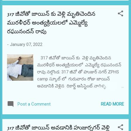
స్పష్టం చేశారు. బుధవారం నాడు అసోసియేషన్
ప్రతినిధి బృందం టీయుడబ్ల్యుజె కార్యాలయంలో
317 జీవోతో జాయిన్ కు వెళ్లి మృతిచెందిన
రాష్ట్ర ప్రధాన కార్యదర్శి కె.విరాహత్ అలీని
మురళీధర్ అంత్యక్రియలలో ఎమ్మెల్యే
కలుసుకొని కృతజ్ఞతలు తెలిపింది. ఈ సందర్భంగా
విరాహత్ అలీ మాట్లాడుతూ భవిష్యత్తులో చిన్న,
రఘునందన్ రావు
మధ్యతరగతి పత్రికలకు, మేగజైన్లకు ఎలాంటి ఆపద
వచ్చినా తమ సంఘం ముందుండి పోరాడుతుందని
-
January 07, 2022
ఆయన హామీ ఇచ్చారు. ఇంకా ఈ సమావేశంలో చిన్న
పత్రికల అసోసియేషన్ ఉప ప్రధాన కార్యదర్శి అశోక్,
317 జీవోతో జాయిన్ కు వెళ్లి మృతిచెందిన
ఉపాధ్యక్షులు దయానంద్, కోశాధికారి ఆజం ఖాన్,
మురళీధర్ అంత్యక్రియలలో ఎమ్మెల్యే రఘునందన్
రాష్ట్ర నాయకులు రాజిరెడ్డి, మాధవరెడ్డి, షాహెద్
రావు నల్గొండ: 317 జీవో తో హుజుర్ నగర్ ZPHS
తదితరులు పాల్గొన్నారు.
camp స్కూల్ లో గురువారం రోజు జాయిన్
అవడానికి వెళ్లిన రికార్డ్ అసిస్టెంట్ నాగిళ్ళ
మురళీధర్ హార్ట్ ఎటాక్ తో చనిపోయారని ఆయనకు
బీజేపీ తెలంగాణ రాష్ట్ర శాఖ తరపున
READ MORE
Post a Comment
ఏం.రఘునందన్ రావు ఏం.ఎల్.ఏ. గారు జిల్లా
అధ్యక్షుడు శ్రీ కంకణాల శ్రీధర్ రెడ్డి ఆయనకు
శ్రద్ధాంజలి గటిస్తూ, ఆయన కుటుంబానికి ప్రగాఢ
317 జీవోతో జాయిన్ అవడానికి హుజుర్నగర్ వెళ్లి
సానుభూతి తెలపడానికి ఈరోజు ఉదయం వారి