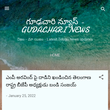
Skip to main content
గూఢచారి న్యూస్ -
GUDACHARI NEWS
నిజం - మా యిజం - Latest Telugu News updates
HOME
ఎంపీ అరవింద్ పై దాడిని ఖండించిన తెలంగాణ
P
o
రాష్ట్ర బీజేపీ అధ్యక్షుడు బండి సంజయ్
s
-
January 25, 2022
t
s