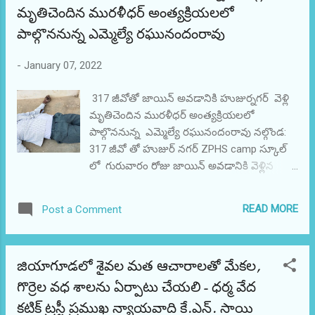
మృతిచెందిన మురళీధర్ అంత్యక్రియలలో
అంతిమ యాత్రలో పాల్గొంటున్నారని ఒక ప్రకటనలో
జిల్లా ప్రధాన కార్యదర్శి నిమ్మల రాజశేఖర్ రెడ్డి
పాల్గొననున్న ఎమ్మెల్యే రఘునందంరావు
తెలిపారు. చనిపోయిన మురళీధర్ స్వస్థలం నర్సింగ్
బట్ల గ్రామానికి ఈరోజు ఉదయం 11.30 గంటలకు
-
January 07, 2022
చేరుకుంటారని ఆయన తెలిపారు.
317 జీవోతో జాయిన్ అవడానికి హుజుర్నగర్ వెళ్లి
మృతిచెందిన మురళీధర్ అంత్యక్రియలలో
పాల్గొననున్న ఎమ్మెల్యే రఘునందంరావు నల్గొండ:
317 జీవో తో హుజుర్ నగర్ ZPHS camp స్కూల్
లో గురువారం రోజు జాయిన్ అవడానికి వెళ్లిన
రికార్డ్ అసిస్టెంట్ నాగిళ్ళ మురళీధర్ హార్ట్ ఎటాక్ తో
చనిపోయారని ఆయనకు బీజేపీ తెలంగాణ రాష్ట్ర
READ MORE
Post a Comment
శాఖ తరపున ఏం.రఘునందన్ రావు ఏం.ఎల్.ఏ.
గారు జిల్లా అధ్యక్షుడు శ్రీ కంకణాల శ్రీధర్ రెడ్డి
ఆయనకు శ్రద్ధాంజలి గటిస్తూ, ఆయన కుటుంబానికి
జియాగూడలో శైవల మత ఆచారాలతో మేకల,
ప్రగాఢ సానుభూతి తెలపడానికి ఈరోజు ఉదయం
గొర్రెల వధ శాలను ఏర్పాటు చేయలి- ధర్మ వేద
వారి అంతిమ యాత్రలో పాల్గొంటున్నారని ఒక
ప్రకటనలో జిల్లా ప్రధాన కార్యదర్శి నిమ్మల రాజశేఖర్
కటిక్ ట్రస్టీ ప్రముఖ న్యాయవాది కే.ఎన్. సాయి