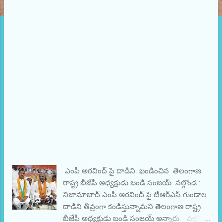
ఎంపీ అరవింద్ పై దాడిని ఖండించిన తెలంగాణ
రాష్ట్ర బీజేపీ అధ్యక్షుడు బండి సంజయ్ నల్గొండ :
నిజామాబాద్ ఎంపీ అరవింద్ పై టిఆర్ఎస్ గుండాల
దాడిని తీవ్రంగా కండిస్తున్నామని తెలంగాణ రాష్ట్ర
బీజేపీ అధ్యక్షుడు బండి సంజయ్ అన్నారు. నల్గొండ