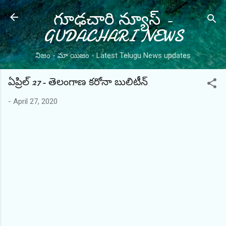
గూఢచారి న్యూస్ -
Skip to main content
GUDACHARI NEWS
నిజం - మా యిజం - Latest Telugu News updates
ఏప్రిల్ 27- తెలంగాణ కరోనా బులిటీన్
-
April 27, 2020