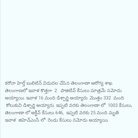
కరోనా హెల్త్ బులిటిన్ విడుదల చేసిన తెలంగాణా ఆరోగ్య శాఖ.
తెలంగాణలో ఇవాళ కొత్తగా 2 పాజిటివ్ కేసులు మాత్రమే నమోదు
అయ్యాయి. ఇవాళ 16 మంది డిశ్చార్జి అయ్యారు. మొత్తం 332 మంది
కోలుకుని డిశ్చార్జి అయ్యారు. ఇప్పటి వరకు తెలంగాణా లో 1003 కేసులు,
తెలంగాణా లో అక్టీవ్ కేసులు 646, ఇప్పటి వరకు 25 మంది మృతి.
ఇవాళ జిహెచ్ఎంసీ లో రెండు కేసులు నమోదు అయ్యాయి.