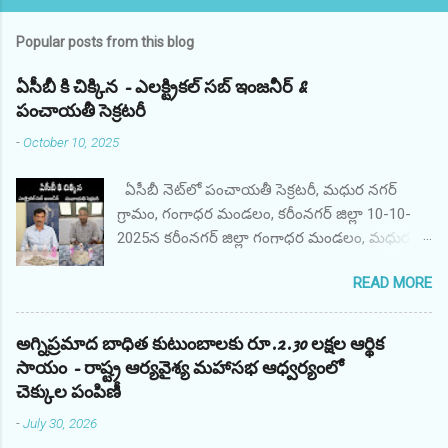
Popular posts from this blog
ఏసీబీ కి చిక్కిన - ఎలక్ట్రికల్ సబ్ ఇంజనీర్ &
పంచాయతీ సెక్రటరీ
-
October 10, 2025
ఏసీబీ నెట్‌లో పంచాయతీ సెక్రటరీ, మధుర నగర్
గ్రామం, గంగాధర మండలం, కరీంనగర్ జిల్లా 10-10-
2025న కరీంనగర్ జిల్లా గంగాధర మండలం, మధుర
నగర్ గ్రామ పంచాయతీ కార్యదర్శి AO శ్రీ M. అనిల్,
READ MORE
ఇందిరమ్మ గృహనిర్మాణ పథకం కోసం ఫిర్యాదుదారుడి
ఫైల్‌ను ప్రాసెస్ చేయడానికి అధికారిక అనుకూలంగా
వ్యవహరించినందుకు ఫిర్యాదుదారుడి నుండి రూ.
అగ్నిప్రమాద బాధిత కుటుంబాలకు రూ.2.30 లక్షల ఆర్థిక
10,000/- లంచం డిమాండ్ చేసి స్వీకరించినప్పుడు
సాయం - రాష్ట్ర ఆర్యవైశ్య మహాసభ ఆధ్వర్యంలో
తెలంగాణ ACB, కరీంనగర్ యూనిట్ వారు రెడ్
చెక్కుల పంపిణీ
హ్యాండెడ్‌గా పట్టుకున్నారు. నిందితుడు తన ప్రజా విధిని
-
July 30, 2026
అక్రమంగా మరియు నిజాయితీగా నిర్వర్తించాడు. అతని