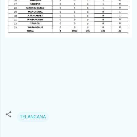
TELANGANA
C