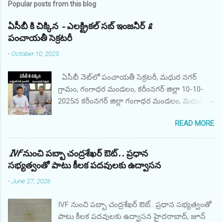
Popular posts from this blog
ఏసీబీ కి చిక్కిన - ఎలక్ట్రికల్ సబ్ ఇంజనీర్ &
పంచాయతీ సెక్రటరీ
-
October 10, 2025
ఏసీబీ నెట్‌లో పంచాయతీ సెక్రటరీ, మధుర నగర్
గ్రామం, గంగాధర మండలం, కరీంనగర్ జిల్లా 10-10-
2025న కరీంనగర్ జిల్లా గంగాధర మండలం, మధుర
నగర్ గ్రామ పంచాయతీ కార్యదర్శి AO శ్రీ M. అనిల్,
READ MORE
ఇందిరమ్మ గృహనిర్మాణ పథకం కోసం ఫిర్యాదుదారుడి
ఫైల్‌ను ప్రాసెస్ చేయడానికి అధికారిక అనుకూలంగా
వ్యవహరించినందుకు ఫిర్యాదుదారుడి నుండి రూ.
IVF నుంచి పబ్బా చంద్రశేఖర్ ఔట్.. ప్రధాన
10,000/- లంచం డిమాండ్ చేసి స్వీకరించినప్పుడు
సభ్యత్వంతో పాటు కీలక పదవులకు ఉద్వాసన
తెలంగాణ ACB, కరీంనగర్ యూనిట్ వారు రెడ్
-
June 27, 2026
హ్యాండెడ్‌గా పట్టుకున్నారు. నిందితుడు తన ప్రజా విధిని
అక్రమంగా మరియు నిజాయితీగా నిర్వర్తించాడు. అతని
IVF నుంచి పబ్బా చంద్రశేఖర్ ఔట్.. ప్రధాన సభ్యత్వంతో
తరపున లంచం మొత్తాన్ని తిరిగి పొందారు. ఏఓ శ్రీ ఎం.
పాటు కీలక పదవులకు ఉద్వాసన హైదరాబాద్, జూన్
అనిల్, పంచాయతీ కార్యదర్శి, మధుర నగర్ గ్రామం,