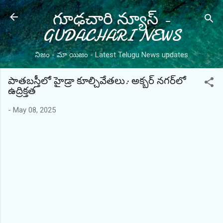
గూఢచారి న్యూస్ -
Skip to main content
GUDACHARI NEWS
నిజం - మా యిజం - Latest Telugu News updates
పాతబస్తీలో హైడ్రా కూల్చివేతలు: అక్బర్ నగర్‌లో
ఉద్రిక్తత
-
May 08, 2025