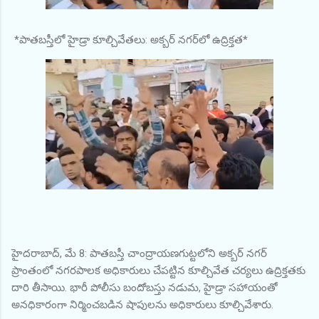
*పాతబస్తీలో హైడ్రా కూల్చివేతలు: అక్బర్ నగర్‌లో ఉద్రిక్తత*
హైదరాబాద్, మే 8: పాతబస్తీ చాంద్రాయణగుట్టలోని అక్బర్ నగర్
ప్రాంతంలో నగరపాలక అధికారులు చేపట్టిన కూల్చివేత చర్యలు ఉద్రిక్తతకు
దారి తీసాయి. భారీ పోలీసు బందోబస్తు నడుమ, హైడ్రా సహాయంతో
అనధికారంగా నిర్మించబడిన షాపులను అధికారులు కూల్చివేశారు.