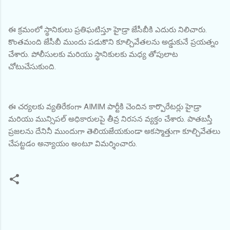
ఈ క్రమంలో స్థానికులు ప్రతిఘటిస్తూ హైడ్రా జేసీబీకి ఎదురు నిలిచారు.
కొంతమంది జేసీబీ ముందు పడుకొని కూల్చివేతలను అడ్డుకునే ప్రయత్నం
చేశారు. పోలీసులకు మరియు స్థానికులకు మధ్య తోపులాట
చోటుచేసుకుంది.
ఈ చర్యలకు వ్యతిరేకంగా AIMIM పార్టీకి చెందిన కార్పొరేటర్లు హైడ్రా
మరియు మున్సిపల్ అధికారులపై తీవ్ర నిరసన వ్యక్తం చేశారు. పాతబస్తీ
ప్రజలను దేనినీ ముందుగా తెలియజేయకుండా అకస్మాత్తుగా కూల్చివేతలు
చేపట్టడం అన్యాయం అంటూ విమర్శించారు.
C
o