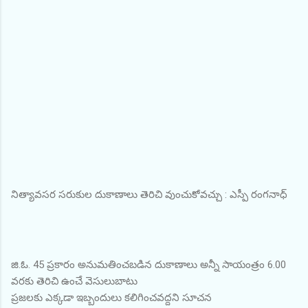
నిత్యావసర సరుకుల దుకాణాలు తెరిచి వుంచుకోవచ్చు : ఎస్పీ రంగనాధ్
జి.ఓ. 45 ప్రకారం అనుమతించబడిన దుకాణాలు అన్నీ సాయంత్రం 6.00
వరకు తెరిచి ఉంచే వెసులుబాటు
ప్రజలకు ఎక్కడా ఇబ్బందులు కలిగించవద్దని సూచన