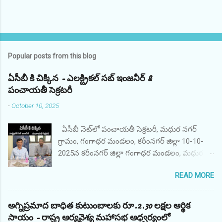
Popular posts from this blog
ఏసీబీ కి చిక్కిన - ఎలక్ట్రికల్ సబ్ ఇంజనీర్ &
పంచాయతీ సెక్రటరీ
-
October 10, 2025
ఏసీబీ నెట్‌లో పంచాయతీ సెక్రటరీ, మధుర నగర్
గ్రామం, గంగాధర మండలం, కరీంనగర్ జిల్లా 10-10-
2025న కరీంనగర్ జిల్లా గంగాధర మండలం, మధుర
నగర్ గ్రామ పంచాయతీ కార్యదర్శి AO శ్రీ M. అనిల్,
READ MORE
ఇందిరమ్మ గృహనిర్మాణ పథకం కోసం ఫిర్యాదుదారుడి
ఫైల్‌ను ప్రాసెస్ చేయడానికి అధికారిక అనుకూలంగా
వ్యవహరించినందుకు ఫిర్యాదుదారుడి నుండి రూ.
అగ్నిప్రమాద బాధిత కుటుంబాలకు రూ.2.30 లక్షల ఆర్థిక
10,000/- లంచం డిమాండ్ చేసి స్వీకరించినప్పుడు
సాయం - రాష్ట్ర ఆర్యవైశ్య మహాసభ ఆధ్వర్యంలో