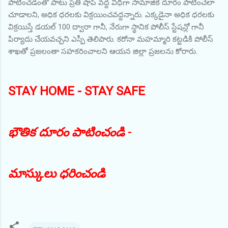
పాటించడంతో పాటు ప్రతి షాప్ వద్ద విధిగా సామాజిక దూరం పాటించేలా
చూడాలని, అధిక ధరలకు విక్రయించవద్దన్నారు. ఎక్కడైనా అధిక ధరలకు
విక్రయిస్తే డయల్ 100 ద్వారా గానీ, నేరుగా స్థానిక పోలీస్ స్టేషన్లో గానీ
పిర్యాదు చేయవచ్చని ఎస్పీ తెలిపారు. కరోనా మహమ్మారి కట్టడికి పోలీస్
శాఖతో ప్రజలంతా సహకరించాలని ఆయన జిల్లా ప్రజలను కోరారు.
STAY HOME - STAY SAFE
భౌతిక దూరం పాటించండి -
మా
స్కులు ధరించండి