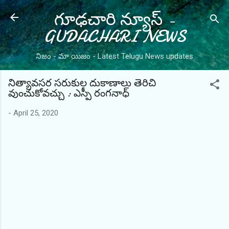
గూఢచారి న్యూస్ -
Skip to main content
GUDACHARI NEWS
నిజం - మా యిజం - Latest Telugu News updates
నిత్యావసర సరుకుల దుకాణాలు తెరిచి
వుంచుకోవచ్చు : ఎస్పీ రంగనాధ్
-
April 25, 2020