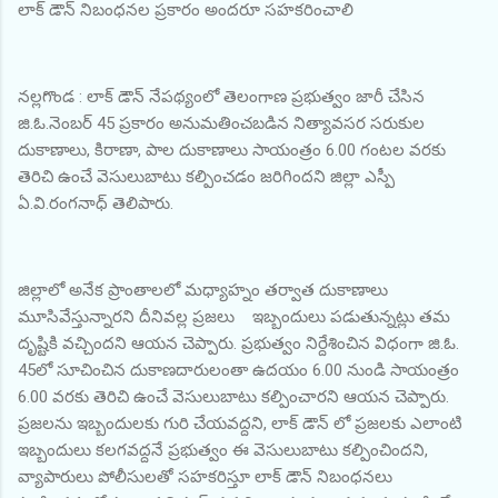
లాక్ డౌన్ నిబంధనల ప్రకారం అందరూ సహకరించాలి
నల్లగొండ : లాక్ డౌన్ నేపథ్యంలో తెలంగాణ ప్రభుత్వం జారీ చేసిన
జి.ఓ.నెంబర్ 45 ప్రకారం అనుమతించబడిన నిత్యావసర సరుకుల
దుకాణాలు, కిరాణా, పాల దుకాణాలు సాయంత్రం 6.00 గంటల వరకు
తెరిచి ఉంచే వెసులుబాటు కల్పించడం జరిగిందని జిల్లా ఎస్పీ
ఏ.వి.రంగనాధ్ తెలిపారు.
జిల్లాలో అనేక ప్రాంతాలలో మధ్యాహ్నం తర్వాత దుకాణాలు
మూసివేస్తున్నారని దీనివల్ల ప్రజలు ఇబ్బందులు పడుతున్నట్లు తమ
దృష్టికి వచ్చిందని ఆయన చెప్పారు. ప్రభుత్వం నిర్దేశించిన విధంగా జి.ఓ.
45లో సూచించిన దుకాణదారులంతా ఉదయం 6.00 నుండి సాయంత్రం
6.00 వరకు తెరిచి ఉంచే వెసులుబాటు కల్పించారని ఆయన చెప్పారు.
ప్రజలను ఇబ్బందులకు గురి చేయవద్దని, లాక్ డౌన్ లో ప్రజలకు ఎలాంటి
ఇబ్బందులు కలగవద్దనే ప్రభుత్వం ఈ వెసులుబాటు కల్పించిందని,
వ్యాపారులు పోలీసులతో సహకరిస్తూ లాక్ డౌన్ నిబంధనలు