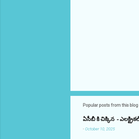
s
Popular posts from this blog
ఏసీబీ కి చిక్కిన - ఎలక్ట్
-
October 10, 2025