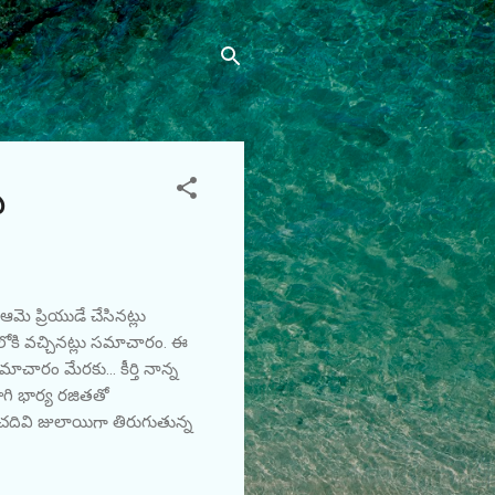
ు
ఆమె ప్రియుడే చేసినట్లు
గులోకి వచ్చినట్లు సమాచారం. ఈ
మాచారం మేరకు... కీర్తి నాన్న
తాగి భార్య రజితతో
 చదివి జులాయిగా తిరుగుతున్న