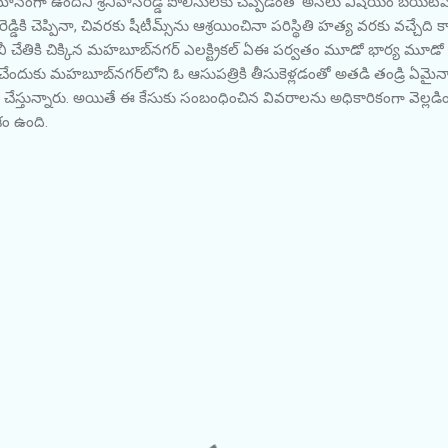
నంగా ఉందని శ్రీనివాస్‌రెడ్డి పోలీసులకు చెప్పడంతో అసలు విషయం బయటపడింది
్‌రెడ్డికి చెప్పినా, చివరకు షీటీమ్స్‌ను ఆశ్రయించినా పరిస్థితి హత్య వరకు వచ్చేది
బీ చేతికి చిక్కిన మహబూబ్‌నగర్‌ ఎలక్ట్రికల్‌ ఏఈ పర్వతం మూడో భార్య మూడో
‌ చేయించేందుకు మహబూబ్‌నగర్‌లోని ఓ ఆసుపత్రికి తీసుకెళ్లడంతో అతడి తండ్రి ఏ
 చేస్తున్నారు. అయితే ఈ కేసుకు సంబంధించిన వివరాలను అధికారికంగా వెల్ల
ాశం ఉంది.