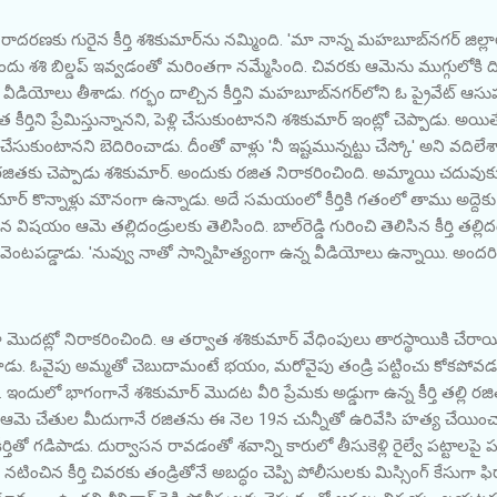
దరణకు గురైన కీర్తి శశికుమార్‌ను నమ్మింది. 'మా నాన్న మహబూబ్‌నగర్‌ జిల్లాల
 ముందు శశి బిల్డప్‌ ఇవ్వడంతో మరింతగా నమ్మేసింది. చివరకు ఆమెను ముగ్గులోకి 
ియోలు తీశాడు. గర్భం దాల్చిన కీర్తిని మహబూబ్‌నగర్‌లోని ఓ ప్రైవేట్‌ ఆసుపత్రి
ీర్తిని ప్రేమిస్తున్నానని, పెళ్లి చేసుకుంటానని శశికుమార్‌ ఇంట్లో చెప్పాడు. అయిత
ుంటానని బెదిరించాడు. దీంతో వాళ్లు 'నీ ఇష్టమున్నట్టు చేస్కో' అని వదిలేశారు. ఇ
ి రజితకు చెప్పాడు శశికుమార్‌. అందుకు రజిత నిరాకరించింది. అమ్మాయి చదువుకు
మార్‌ కొన్నాళ్లు మౌనంగా ఉన్నాడు. అదే సమయంలో కీర్తికి గతంలో తాము అద్దెక
ిన విషయం ఆమె తల్లిదండ్రులకు తెలిసింది. బాల్‌రెడ్డి గురించి తెలిసిన కీర్తి తల్లిదం
్తి వెంటపడ్డాడు. 'నువ్వు నాతో సాన్నిహిత్యంగా ఉన్న వీడియోలు ఉన్నాయి. అందరి
లో నిరాకరించింది. ఆ తర్వాత శశికుమార్‌ వేధింపులు తారస్థాయికి చేరాయి. కీర్తి 
ాడు. ఓవైపు అమ్మతో చెబుదామంటే భయం, మరోవైపు తండ్రి పట్టించు కోకపోవడం
ి. ఇందులో భాగంగానే శశికుమార్‌ మొదట వీరి ప్రేమకు అడ్డుగా ఉన్న కీర్తి తల్
ంలోనే ఆమె చేతుల మీదుగానే రజితను ఈ నెల 19న చున్నీతో ఉరివేసి హత్య చేయ
కీర్తితో గడిపాడు. దుర్వాసన రావడంతో శవాన్ని కారులో తీసుకెళ్లి రైల్వే పట్టాలప
 నటించిన కీర్తి చివరకు తండ్రితోనే అబద్ధం చెప్పి పోలీసులకు మిస్సింగ్‌ కేసుగా ఫి