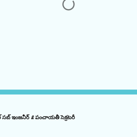
రికల్ సబ్ ఇంజనీర్ & పంచాయతీ సెక్రటరీ