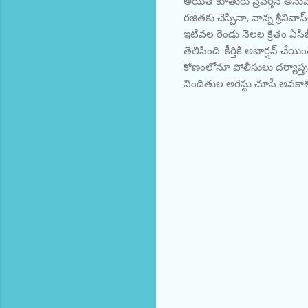
అయితే కూతురు ప్రవర్తన అనుమా
రజితకు చెప్పినా, నాన్న శ్రీనివాస
ఇటీవల రెండు నెలల క్రితం ఏసీ
తెలిసింది. కీర్తికి అబార్షన్
కోణంలోనూ పోలీసులు దర్యాప్తు
నిందితుల అరెస్టు చూపే అవక
C
o
m
m
e
n
t