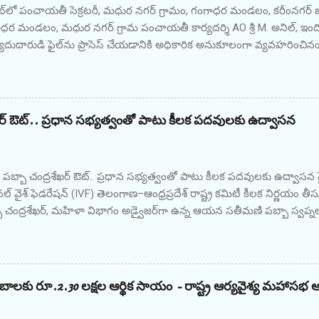
ట్‌లో పంచాయతీ సెక్రటరీ, మధుర నగర్ గ్రామం, గంగాధర మండలం, కరీంనగర్ జ
గాధర మండలం, మధుర నగర్ గ్రామ పంచాయతీ కార్యదర్శి AO శ్రీ M. అనిల్, ఇ
యాదుదారుడి ఫైల్‌ను ప్రాసెస్ చేయడానికి అధికారిక అనుకూలంగా వ్యవహరించినం
0/- లంచం డిమాండ్ చేసి స్వీకరించినప్పుడు తెలంగాణ ACB, కరీంనగర్ యూనిట్ 
నారు. నిందితుడు తన ప్రజా విధిని అక్రమంగా మరియు నిజాయితీగా నిర్వర్తి
ి తిరిగి పొందారు. ఏఓ శ్రీ ఎం. అనిల్, పంచాయతీ కార్యదర్శి, మధుర నగర్ గ్ర
ను అరెస్టు చేసి జ్యుడీషియల్ రిమాండ్‌కు పంపుతున్నారు. కేసు విచారణలో ఉంది.
ఖర్ ఔట్.. ప్రధాన సభ్యత్వంతో పాటు కీలక పదవులకు ఉద్వాసన
*********************************** ACB నెట్‌లో సబ్-ఇంజనీర్, TGSP
బాద్ 10-10-2025న సికింద్రాబాద్‌లోని లాలాగూడ సెక్షన్, TGSPDCL, పద్మారావు 
/c అసిస్టెంట్ ఇంజనీర్, AO భూమిరెడ్డి సుధాకర్ రెడ్డి, తెలంగాణ ACB, సిటీ రేం
 పబ్బా చంద్రశేఖర్ ఔట్.. ప్రధాన సభ్యత్వంతో పాటు కీలక పదవులకు ఉద్వాసన
.
్ వైశ్ ఫెడరేషన్ (IVF) తెలంగాణ–ఆంధ్రప్రదేశ్ రాష్ట్ర కమిటీ కీలక నిర్ణయం తీస
ా చంద్రశేఖర్, మహిళా విభాగం అడ్వైజర్‌గా ఉన్న ఆయన సతీమణి పబ్బా స్వప్
ట్లు అధికారికంగా ప్రకటించింది. శనివారం (జూన్ 27, 2026) నుంచి అమల్లోకి వచ్
నుంచి కూడా తొలగించినట్లు విడుదల చేసిన ప్రకటనలో పేర్కొంది. ఈ నిర్ణయం రాష్ట
్ని అనివార్య కారణాల వల్ల" తీసుకున్నట్లు వెల్లడించింది. అంతేకాకుండా, పబ్బా 
ం–వారణాసి మేనేజింగ్ ట్రస్టీ, అలాగే వాసవి ఆనంద నిలయం–తిరుపతి ఆర్గనై
బాలకు రూ.2.30 లక్షల ఆర్థిక సాయం - రాష్ట్ర ఆర్యవైశ్య మహాసభ ఆ
 తొలగించినట్లు తెలిపింది. ఈ ప్రకటనపై సెంట్రల్ కమిటీ ఛైర్మన్ అడ్వైజరీ బోర్డ్
ష్ట్ర అధ్యక్షుడు ఉప్పల శ్రీనివాస్ గుప్తా సంతకాలు చేశారు.