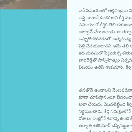
ఇదే సమయంలో తల్లిదండ్రుల నిరా
ఆస్తి బాగానే ఉంది' అని కీర్తి
సమయంలో కీర్తికి తెలియకుండా వీడ
అబార్షన్‌ చేయించాడు. ఆ తర్వాత క
ఒప్పుకోకపోవడంతో ఆత్మహత్య చేసుక
పెళ్లి చేసుకుంటానని ఆమె తల్ల
ఇది మనసులో పెట్టుకున్న శశికు
బాల్‌రెడ్డితో సాన్నిహిత్యం ఏర్పడ
విషయం తెలిసి శశికుమార్‌.. కీర
తనతోనే ఉండాలని వెంటపడినా మొదట్
కూడా చూపిస్తానంటూ బెదిరించ
అలా చేయడం మొదలెట్టింది కీర్త
నిర్ణయించాడు. కీర్తి సమక్ష
రోజులు ఇంట్లోనే శవాన్ని ఉంచి 
తర్వాత శశికుమార్‌ చెప్పినట్టుగా