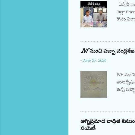
ఏసీబీ నె
జిల్లా గం
కోసం ఫిర్
రూ. 10,00
పట్టుకున్
మొత్తాన్న
కరీంనగర్‌
IVF నుంచి పబ్బా చంద్రశే
********
-
June 27, 2026
సికింద్రా
ఇంజనీర్ 1
IVF నుంచి
హ్యాండెడ్..
ఇంటర్నేషనల
ఉన్న పబ్బ
తొలగించిన
సభ్యత్వం 
మేరకు "కొన
ఆనంద నిలయ
అగ్నిప్రమాద బాధిత కుటుం
నుంచి కూడా
పంపిణీ
తెలంగాణ రా