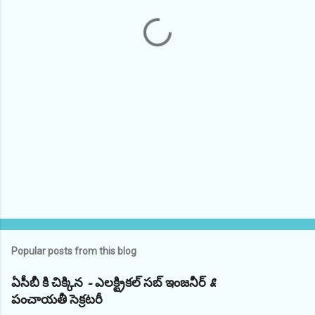
t
s
Popular posts from this blog
ఏసీబీ కి చిక్కిన - ఎలక్ట్రికల్ సబ్ ఇంజనీర్ &
పంచాయతీ సెక్రటరీ