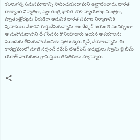
కలలుగన్న సమసమాజాన్ని సాధించుకుందామని ఉద్ఘాటించారు. భారత
రాజ్యాంగ నిర్మాతగా, స్వంతంత్ర భారత తొలి న్యాయశాఖ మంత్రిగా,
స్వాతంత్రోద్యమ వీరుడిగా ఆధునిక భారత సమాజ నిర్మాణానికి
పునాదులు వేశారని గుర్తుచేసుకున్నారు. అంబేద్కర్ జయంతి సందర్భంగా
ఆ మహానుభావుని దేశ సేవను కొనియాడారు ఆయన ఆశయాలను
ముందుకు తీసుకుపోయేందుకు ప్రతి ఒక్కరు కృషి చేయాలన్నారు. ఈ
కార్యక్రమంలో మాజీ సర్పంచ్ రమేష్ టిఆర్ఎస్ అధ్యక్షులు స్వామి జై భీమ్
యూత్ నాయకులు గ్రామస్తులు తదితరులు పాల్గొన్నారు.
C
o
m
m
e
n