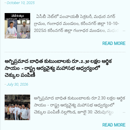
-
October 10, 2025
ఏసీబీ నెట్‌లో పంచాయతీ సెక్రటరీ, మధుర నగర్
గ్రామం, గంగాధర మండలం, కరీంనగర్ జిల్లా 10-10-
2025న కరీంనగర్ జిల్లా గంగాధర మండలం, మధుర
నగర్ గ్రామ పంచాయతీ కార్యదర్శి AO శ్రీ M. అనిల్,
READ MORE
ఇందిరమ్మ గృహనిర్మాణ పథకం కోసం ఫిర్యాదుదారుడి
ఫైల్‌ను ప్రాసెస్ చేయడానికి అధికారిక అనుకూలంగా
వ్యవహరించినందుకు ఫిర్యాదుదారుడి నుండి రూ.
అగ్నిప్రమాద బాధిత కుటుంబాలకు రూ.2.30 లక్షల ఆర్థిక
10,000/- లంచం డిమాండ్ చేసి స్వీకరించినప్పుడు
సాయం - రాష్ట్ర ఆర్యవైశ్య మహాసభ ఆధ్వర్యంలో
తెలంగాణ ACB, కరీంనగర్ యూనిట్ వారు రెడ్
చెక్కుల పంపిణీ
హ్యాండెడ్‌గా పట్టుకున్నారు. నిందితుడు తన ప్రజా విధిని
-
July 30, 2026
అక్రమంగా మరియు నిజాయితీగా నిర్వర్తించాడు. అతని
తరపున లంచం మొత్తాన్ని తిరిగి పొందారు. ఏఓ శ్రీ ఎం.
అగ్నిప్రమాద బాధిత కుటుంబాలకు రూ.2.30 లక్షల ఆర్థిక
అనిల్, పంచాయతీ కార్యదర్శి, మధుర నగర్ గ్రామం,
సాయం - రాష్ట్ర ఆర్యవైశ్య మహాసభ ఆధ్వర్యంలో
గంగాధర మండలం, కరీంనగర్‌ను అరెస్టు చేసి
చెక్కుల పంపిణీ నల్లగొండ, జూలై 30: చెరువుగట్టు
జ్యుడీషియల్ రిమాండ్‌కు పంపుతున్నారు. కేసు
రామలింగేశ్వర స్వామి దేవస్థానం పరిసరాల్లో ఇటీవల
విచారణలో ఉంది.
READ MORE
జరిగిన అగ్నిప్రమాదంలో తీవ్రంగా నష్టపోయిన రెండు
*******************************************