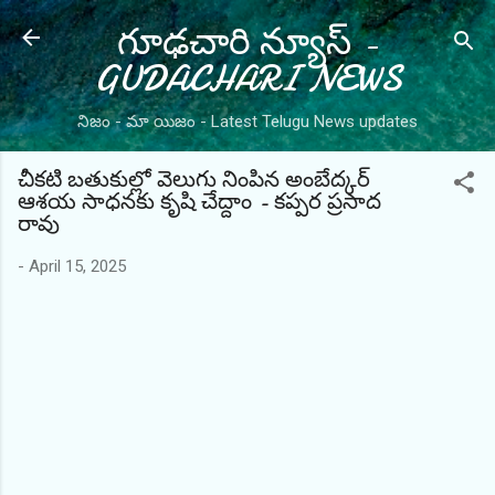
గూఢచారి న్యూస్ -
Skip to main content
GUDACHARI NEWS
నిజం - మా యిజం - Latest Telugu News updates
చీకటి బతుకుల్లో వెలుగు నింపిన అంబేద్కర్
ఆశయ సాధనకు కృషి చేద్దాం - కప్పర ప్రసాద
రావు
-
April 15, 2025