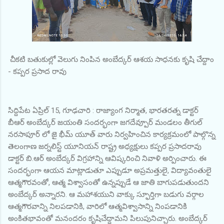
చీకటి బతుకుల్లో వెలుగు నింపిన అంబేద్కర్ ఆశయ సాధనకు కృషి చేద్దాం
- కప్పర ప్రసాద రావు
సిద్దిపేట ఏప్రిల్ 15, గూఢచారి : రాజ్యాంగ నిర్మాత, భారతరత్న డాక్టర్
బీఆర్ అంబేద్కర్ జయంతి సందర్భంగా జగదేవ్పూర్ మండలం తీగుల్
నరసాపూర్ లో జై భీమ్ యూత్ వారు నిర్వహించిన కార్యక్రమంలో పాల్గొన్న
తెలంగాణ జర్నలిస్ట్ యూనియన్ రాష్ట్ర అధ్యక్షులు కప్పర ప్రసాదరావు
డాక్టర్ బి.ఆర్ అంబేద్కర్ విగ్రహాన్ని ఆవిష్కరించి నివాళి అర్పించారు. ఈ
సందర్భంగా ఆయన మాట్లాడుతూ ఎప్పుడూ అప్రమత్తులై, విద్యావంతులై
ఆత్మగౌరవంతో, ఆత్మ విశ్వాసంతో ఉన్నప్పుడే ఆ జాతి బాగుపడుతుందని
అంబేద్కర్ అన్నారని. ఆ మహాశయుని వాక్కు స్ఫూర్తిగా బడుగు వర్గాల
ఆత్మగౌరవాన్ని నిలపడానికి, వారిలో ఆత్మవిశ్వాసాన్ని నింపడానికి
అంకితభావంతో మనందరం కృషిచేద్దామని పిలుపునిచ్చారు. అంబేద్కర్