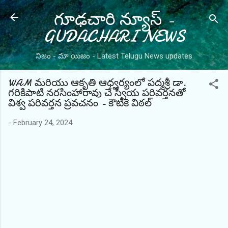
గూఢచారి న్యూస్ -
Skip to main content
GUDACHARI NEWS
నిజం - మా యిజం - Latest Telugu News updates
WAM మరియు ఆకృతి ఆధ్వర్యంలో పద్మశ్రీ డా.
గరికిపాటి నరసింహారావు చే స్వీయ పరివర్తనతో
విశ్వ పరివర్తన ప్రవచనం - కౌటికె విఠల్
-
February 24, 2024