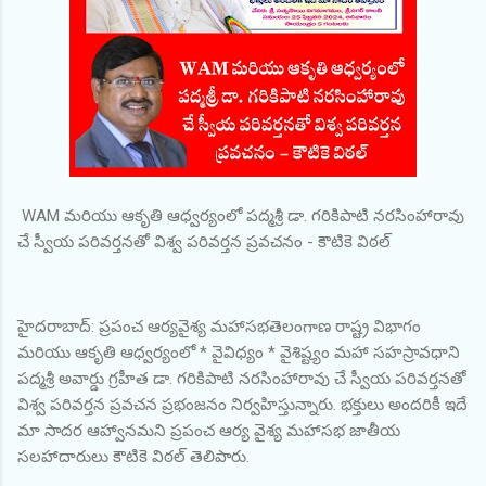
WAM మరియు ఆకృతి ఆధ్వర్యంలో పద్మశ్రీ డా. గరికిపాటి నరసింహారావు
చే స్వీయ పరివర్తనతో విశ్వ పరివర్తన ప్రవచనం - కౌటికె విఠల్
హైదరాబాద్: ప్రపంచ ఆర్యవైశ్య మహాసభతెలంగాణ రాష్ట్ర విభాగం
మరియు ఆకృతి ఆధ్వర్యంలో * వైవిధ్యం * వైశిష్ట్యం మహా సహస్రావధాని
పద్మశ్రీ అవార్డు గ్రహీత డా. గరికిపాటి నరసింహారావు చే స్వీయ పరివర్తనతో
విశ్వ పరివర్తన ప్రవచన ప్రభంజనం నిర్వహిస్తున్నారు. భక్తులు అందరికీ ఇదే
మా సాదర ఆహ్వానమని ప్రపంచ ఆర్య వైశ్య మహాసభ జాతీయ
సలహాదారులు కౌటికె విఠల్ తెలిపారు.