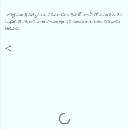
కార్యక్రమం శ్రీ సత్యసాయి నిగమాగమం, శ్రీనగర్ కాలనీ లో సమయం: 25
ఫిబ్రవరి 2024, ఆదివారం సాయంత్రం 5 గంటలకు జరుగుతుందని వారు
తెలిపారు.
C
o
m
m
e
n
t
s