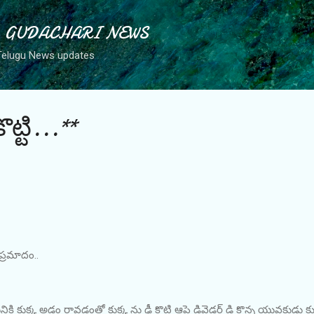
Skip to main content
్ - GUDACHARI NEWS
Telugu News updates
ట్టి...**
ు ప్రమాదం..
కునికి కుక్క అడ్డం రావడంతో కుక్క ను ఢీ కొట్టి ఆపై డివైడర్ డి కొన్న యువకు