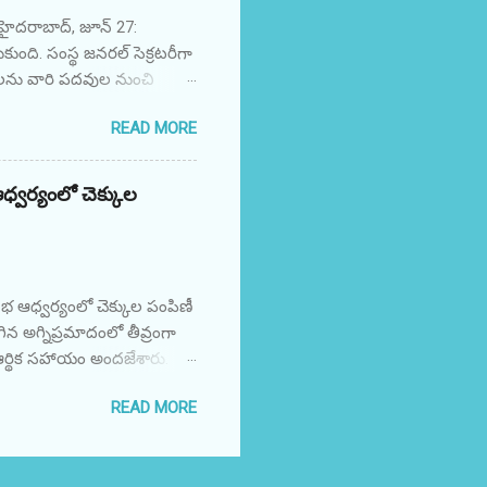
జ్ యూనిట్-2 చేత రెడ్
 హైదరాబాద్, జూన్ 27:
ుకుంది. సంస్థ జనరల్ సెక్రటరీగా
నలను వారి పదవుల నుంచి
చేలా వారిని సంస్థ ప్రాథమిక
READ MORE
్ర గవర్నింగ్ బాడీ తీర్మానం
చంద్రశేఖర్‌ను IVF బెనారస్
జింగ్ సెక్రటరీ బాధ్యతల
ధ్వర్యంలో చెక్కుల
 గంజి రాజమౌళి గుప్తా, IVF
సభ ఆధ్వర్యంలో చెక్కుల పంపిణీ
గిన అగ్నిప్రమాదంలో తీవ్రంగా
 ఆర్థిక సహాయం అందజేశారు.
సందర్శించి, అగ్నిప్రమాదంలో
READ MORE
థిక సహాయంగా చెక్కులను
 యెల్లయ్యకు రూ.1 లక్ష చొప్పున
ిల్లర్స్ అసోసియేషన్ తరఫున