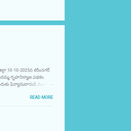
ిల్లా 10-10-2025న కరీంనగర్
ందిరమ్మ గృహనిర్మాణ పథకం
దుకు ఫిర్యాదుదారుడి నుండి
వారు రెడ్ హ్యాండెడ్‌గా
READ MORE
ంచాడు. అతని తరపున లంచం
ామం, గంగాధర మండలం,
DCL, లాలాగూడ విభాగం,
నగర్ సబ్-డివిజన్, సబ్-