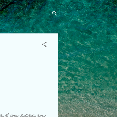
డు కుక్క తో పాటు యువకుడు కూడా