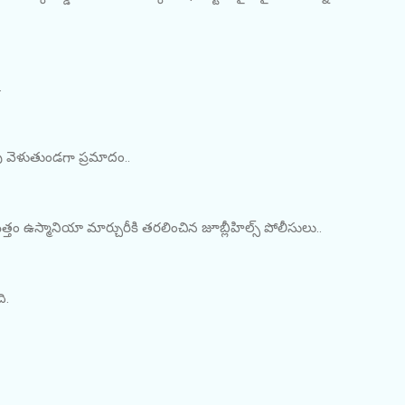
.
ైపు వెళుతుండగా ప్రమాదం..
మిత్తం ఉస్మానియా మార్చురీకి తరలించిన జూబ్లీహిల్స్ పోలీసులు..
ి.