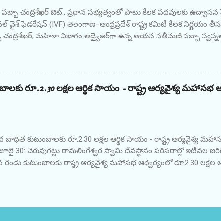
/c అసిస్టెంట్ ఇంజనీర్, AO భూమిరెడ్డి సుధాకర్ రెడ్డి, తెలంగాణ ACB, సిటీ రేం
 పబ్బా చంద్రశేఖర్ ఔట్.. ప్రధాన సభ్యత్వంతో పాటు కీలక పదవులకు ఉద్వాసన
.
్ వైశ్ ఫెడరేషన్ (IVF) తెలంగాణ–ఆంధ్రప్రదేశ్ రాష్ట్ర కమిటీ కీలక నిర్ణయం తీస
ా చంద్రశేఖర్, మహిళా విభాగం అడ్వైజర్‌గా ఉన్న ఆయన సతీమణి పబ్బా స్వప్
ట్లు అధికారికంగా ప్రకటించింది. శనివారం (జూన్ 27, 2026) నుంచి అమల్లోకి వచ్
నుంచి కూడా తొలగించినట్లు విడుదల చేసిన ప్రకటనలో పేర్కొంది. ఈ నిర్ణయం రాష్ట
్ని అనివార్య కారణాల వల్ల" తీసుకున్నట్లు వెల్లడించింది. అంతేకాకుండా, పబ్బా 
ం–వారణాసి మేనేజింగ్ ట్రస్టీ, అలాగే వాసవి ఆనంద నిలయం–తిరుపతి ఆర్గనై
బాలకు రూ.2.30 లక్షల ఆర్థిక సాయం - రాష్ట్ర ఆర్యవైశ్య మహాసభ ఆ
 తొలగించినట్లు తెలిపింది. ఈ ప్రకటనపై సెంట్రల్ కమిటీ ఛైర్మన్ అడ్వైజరీ బోర్డ్
ష్ట్ర అధ్యక్షుడు ఉప్పల శ్రీనివాస్ గుప్తా సంతకాలు చేశారు.
ాద బాధిత కుటుంబాలకు రూ.2.30 లక్షల ఆర్థిక సాయం - రాష్ట్ర ఆర్యవైశ్య మహా
 జూలై 30: చెరువుగట్టు రామలింగేశ్వర స్వామి దేవస్థానం పరిసరాల్లో ఇటీవల జరి
 రెండు కుటుంబాలకు రాష్ట్ర ఆర్యవైశ్య మహాసభ ఆధ్వర్యంలో రూ.2.30 లక్షల
ాష్ట్ర ఆర్యవైశ్య మహాసభ అధ్యక్షులు అమరవాది లక్ష్మీనారాయణ దేవస్థానాన్ని 
దగ్ధమైన ఇళ్లు, దుకాణాలను పరిశీలించారు. అనంతరం బాధిత కుటుంబాలకు ఆర్
. రాష్ట్ర ఆర్యవైశ్య మహాసభ తరఫున రంగా శ్రవణ్ కుమార్‌కు రూ.1 లక్ష, కర్నాటి
అందజేశారు. జిల్లా ఆర్యవైశ్య మహాసభ తరఫున రూ.20 వేల నగదు, జిల్లా రైస్ మ