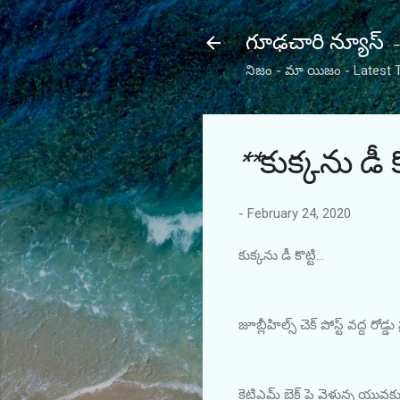
గూఢచారి న్యూస
నిజం - మా యిజం - Latest 
**కుక్కను డీ కొ
-
February 24, 2020
కుక్కను డీ కొట్టి...
జూబ్లీహిల్స్ చెక్ పోస్ట్ వద్ద రోడ్డ
కెటిఎమ్ బైక్ పై వెళ్తున్న యువ