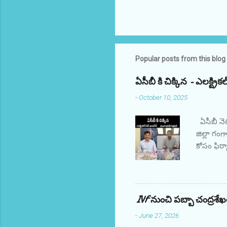
Popular posts from this blog
ఏసీబీ కి చిక్కిన - ఎలక్ట్
-
October 10, 2025
ఏసీబీ నె
జిల్లా గం
కోసం ఫిర్
రూ. 10,00
పట్టుకున్
మొత్తాన్న
కరీంనగర్‌
IVF నుంచి పబ్బా చంద్రశే
********
-
June 27, 2026
సికింద్రా