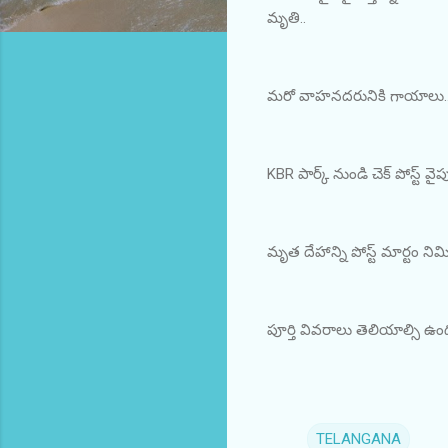
మృతి..
మరో వాహనదరునికి గాయాలు.
KBR పార్క్ నుండి చెక్ పోస్ట్ వ
మృత దేహాన్ని పోస్ట్ మార్టం ని
పూర్తి వివరాలు తెలియాల్సి ఉంద
TELANGANA