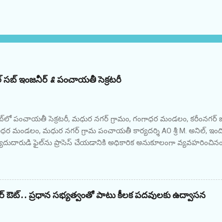
రికల్ సబ్ ఇంజనీర్ & పంచాయతీ సెక్రటరీ
ట్‌లో పంచాయతీ సెక్రటరీ, మధుర నగర్ గ్రామం, గంగాధర మండలం, కరీంనగర్ జ
గాధర మండలం, మధుర నగర్ గ్రామ పంచాయతీ కార్యదర్శి AO శ్రీ M. అనిల్, ఇ
యాదుదారుడి ఫైల్‌ను ప్రాసెస్ చేయడానికి అధికారిక అనుకూలంగా వ్యవహరించినం
0/- లంచం డిమాండ్ చేసి స్వీకరించినప్పుడు తెలంగాణ ACB, కరీంనగర్ యూనిట్ 
నారు. నిందితుడు తన ప్రజా విధిని అక్రమంగా మరియు నిజాయితీగా నిర్వర్తి
ి తిరిగి పొందారు. ఏఓ శ్రీ ఎం. అనిల్, పంచాయతీ కార్యదర్శి, మధుర నగర్ గ్ర
ను అరెస్టు చేసి జ్యుడీషియల్ రిమాండ్‌కు పంపుతున్నారు. కేసు విచారణలో ఉంది.
ఖర్ ఔట్.. ప్రధాన సభ్యత్వంతో పాటు కీలక పదవులకు ఉద్వాసన
*********************************** ACB నెట్‌లో సబ్-ఇంజనీర్, TGSP
బాద్ 10-10-2025న సికింద్రాబాద్‌లోని లాలాగూడ సెక్షన్, TGSPDCL, పద్మారావు 