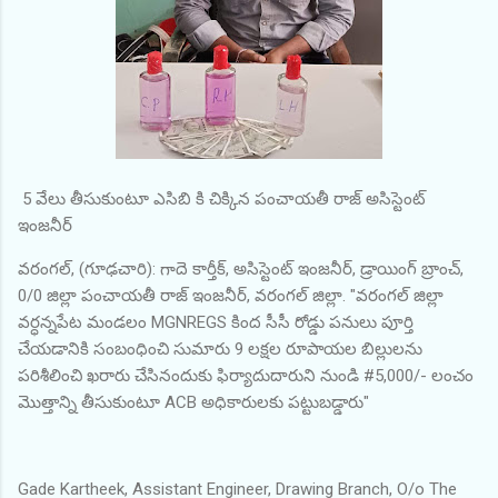
5 వేలు తీసుకుంటూ ఎసిబి కి చిక్కిన పంచాయతీ రాజ్ అసిస్టెంట్
ఇంజనీర్
వరంగల్, (గూఢచారి): గాదె కార్తీక్, అసిస్టెంట్ ఇంజనీర్, డ్రాయింగ్ బ్రాంచ్,
0/0 జిల్లా పంచాయతీ రాజ్ ఇంజనీర్, వరంగల్ జిల్లా. "వరంగల్ జిల్లా
వర్ధన్నపేట మండలం MGNREGS కింద సీసీ రోడ్డు పనులు పూర్తి
చేయడానికి సంబంధించి సుమారు 9 లక్షల రూపాయల బిల్లులను
పరిశీలించి ఖరారు చేసినందుకు ఫిర్యాదుదారుని నుండి #5,000/- లంచం
మొత్తాన్ని తీసుకుంటూ ACB అధికారులకు పట్టుబడ్డారు"
Gade Kartheek, Assistant Engineer, Drawing Branch, O/o The