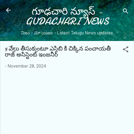
గూఢచారి న్యూస్ -
Skip to main content
GUDACHARI NEWS
నిజం - మా యిజం - Latest Telugu News updates
5 వేలు తీసుకుంటూ ఎసిబి కి చిక్కిన పంచాయతీ
రాజ్ అసిస్టెంట్ ఇంజనీర్
-
November 28, 2024