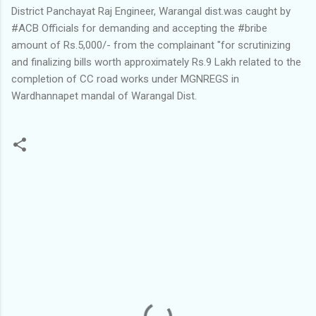
District Panchayat Raj Engineer, Warangal dist.was caught by
#ACB Officials for demanding and accepting the #bribe
amount of Rs.5,000/- from the complainant "for scrutinizing
and finalizing bills worth approximately Rs.9 Lakh related to the
completion of CC road works under MGNREGS in
Wardhannapet mandal of Warangal Dist.
C
o
m
m
e
n
t