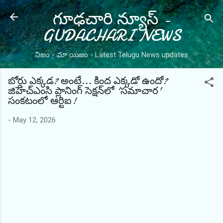
గూఢచారి న్యూస్ -
Skip to main content
GUDACHARI NEWS
నిజం - మా యిజం - Latest Telugu News updates
బోర్డు ఎక్కడ? అంటే... కింద ఎక్కడో ఉందో?
జిహెచ్‌ఎంసి ప్లానింగ్ సెక్షన్‌లో 'సమాచార'
సంకటంలో ఆర్టిఐ!
-
May 12, 2026