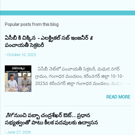
Popular posts from this blog
ఏసీబీ కి చిక్కిన - ఎలక్ట్రికల్ సబ్ ఇంజనీర్ &
పంచాయతీ సెక్రటరీ
-
October 10, 2025
ఏసీబీ నెట్‌లో పంచాయతీ సెక్రటరీ, మధుర నగర్
గ్రామం, గంగాధర మండలం, కరీంనగర్ జిల్లా 10-10-
2025న కరీంనగర్ జిల్లా గంగాధర మండలం, మధుర
నగర్ గ్రామ పంచాయతీ కార్యదర్శి AO శ్రీ M. అనిల్,
READ MORE
ఇందిరమ్మ గృహనిర్మాణ పథకం కోసం ఫిర్యాదుదారుడి
ఫైల్‌ను ప్రాసెస్ చేయడానికి అధికారిక అనుకూలంగా
వ్యవహరించినందుకు ఫిర్యాదుదారుడి నుండి రూ.
IVF నుంచి పబ్బా చంద్రశేఖర్ ఔట్.. ప్రధాన
10,000/- లంచం డిమాండ్ చేసి స్వీకరించినప్పుడు
సభ్యత్వంతో పాటు కీలక పదవులకు ఉద్వాసన
తెలంగాణ ACB, కరీంనగర్ యూనిట్ వారు రెడ్
-
June 27, 2026
హ్యాండెడ్‌గా పట్టుకున్నారు. నిందితుడు తన ప్రజా విధిని