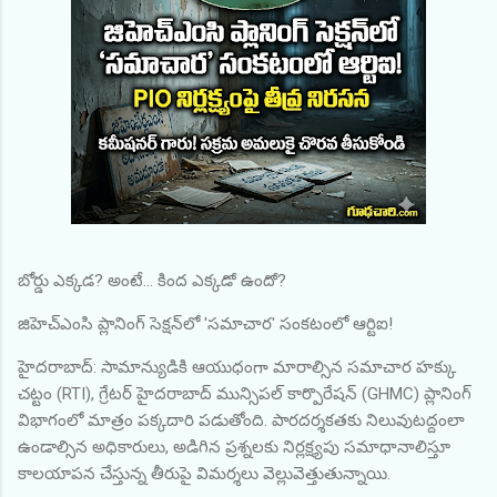
బోర్డు ఎక్కడ? అంటే... కింద ఎక్కడో ఉందో?
జిహెచ్‌ఎంసి ప్లానింగ్ సెక్షన్‌లో 'సమాచార' సంకటంలో ఆర్టిఐ!
హైదరాబాద్: సామాన్యుడికి ఆయుధంగా మారాల్సిన సమాచార హక్కు
చట్టం (RTI), గ్రేటర్ హైదరాబాద్ మున్సిపల్ కార్పొరేషన్ (GHMC) ప్లానింగ్
విభాగంలో మాత్రం పక్కదారి పడుతోంది. పారదర్శకతకు నిలువుటద్దంలా
ఉండాల్సిన అధికారులు, అడిగిన ప్రశ్నలకు నిర్లక్ష్యపు సమాధానాలిస్తూ
కాలయాపన చేస్తున్న తీరుపై విమర్శలు వెల్లువెత్తుతున్నాయి.