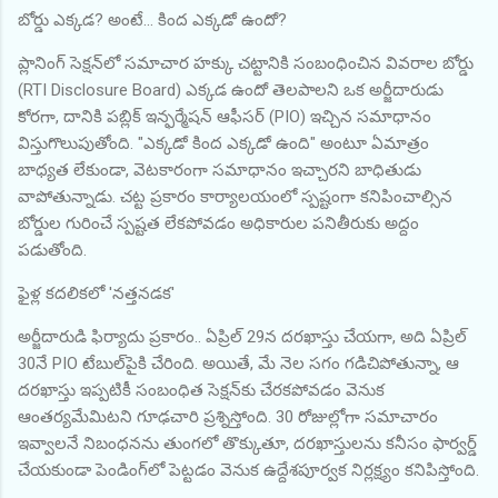
బోర్డు ఎక్కడ? అంటే... కింద ఎక్కడో ఉందో?
ప్లానింగ్ సెక్షన్‌లో సమాచార హక్కు చట్టానికి సంబంధించిన వివరాల బోర్డు
(RTI Disclosure Board) ఎక్కడ ఉందో తెలపాలని ఒక అర్జీదారుడు
కోరగా, దానికి పబ్లిక్ ఇన్ఫర్మేషన్ ఆఫీసర్ (PIO) ఇచ్చిన సమాధానం
విస్తుగొలుపుతోంది. "ఎక్కడో కింద ఎక్కడో ఉంది" అంటూ ఏమాత్రం
బాధ్యత లేకుండా, వెటకారంగా సమాధానం ఇచ్చారని బాధితుడు
వాపోతున్నాడు. చట్ట ప్రకారం కార్యాలయంలో స్పష్టంగా కనిపించాల్సిన
బోర్డుల గురించే స్పష్టత లేకపోవడం అధికారుల పనితీరుకు అద్దం
పడుతోంది.
ఫైళ్ల కదలికలో 'నత్తనడక'
అర్జీదారుడి ఫిర్యాదు ప్రకారం.. ఏప్రిల్ 29న దరఖాస్తు చేయగా, అది ఏప్రిల్
30నే PIO టేబుల్‌పైకి చేరింది. అయితే, మే నెల సగం గడిచిపోతున్నా, ఆ
దరఖాస్తు ఇప్పటికీ సంబంధిత సెక్షన్‌కు చేరకపోవడం వెనుక
ఆంతర్యమేమిటని గూఢచారి ప్రశ్నిస్తోంది. 30 రోజుల్లోగా సమాచారం
ఇవ్వాలనే నిబంధనను తుంగలో తొక్కుతూ, దరఖాస్తులను కనీసం ఫార్వర్డ్
చేయకుండా పెండింగ్‌లో పెట్టడం వెనుక ఉద్దేశపూర్వక నిర్లక్ష్యం కనిపిస్తోంది.