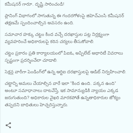
కమీషనర్ గారూ.. దృష్టి సారించండి!
ప్లానింగ్ విభాగంలో సాగుతున్న ఈ గందరగోళంపై జిహెచ్‌ఎంసి కమీషనర్
తక్షణమే స్పందించాల్సిన అవసరం ఉంది.
సమాచార హక్కు చట్టం కింద వచ్చే దరఖాస్తుల పట్ల నిర్లక్ష్యంగా
వ్యవహరించే అధికారులపై కఠిన చర్యలు తీసుకోవాలి.
చట్టం ప్రకారం ప్రతి కార్యాలయంలో పిఐఓ, అప్పిలేట్ అథారిటీ వివరాలు
స్పష్టంగా ప్రదర్శించేలా చూడాలి.
సెక్షన్ల వారీగా పెండింగ్‌లో ఉన్న ఆర్టిఐ దరఖాస్తులపై ఆడిట్ నిర్వహించాలి.
చట్టాన్ని అమలు చేయాల్సిన వారే ఇలా "కింద ఉంది.. పక్కన ఉంది"
అంటూ సమాధానాలు దాటవేస్తే, ఇక సామాన్యుడికి న్యాయం ఎక్కడ
జరుగుతుంది? అధికారుల వైఖరి మారకపోతే ఉన్నతాధికారుల జోక్యం
తప్పదని బాధితులు హెచ్చరిస్తున్నారు.