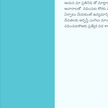
ఆయన మా ప్రతినిధి తో మాట్లా
ఆచారాలతో వధించుట కోరకు వధశా
ఏర్పాటు చేయకుంటే ఉద్యమాన్ని
దేవతలకు అర్పిస్తే ఎంగిలు మా
వధించుటకొఱకు ప్రత్యేక వధ శ
C
o
m
m
e
n
t
s