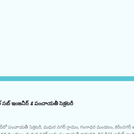
రికల్ సబ్ ఇంజనీర్ & పంచాయతీ సెక్రటరీ
ట్‌లో పంచాయతీ సెక్రటరీ, మధుర నగర్ గ్రామం, గంగాధర మండలం, కరీంనగర్ జ