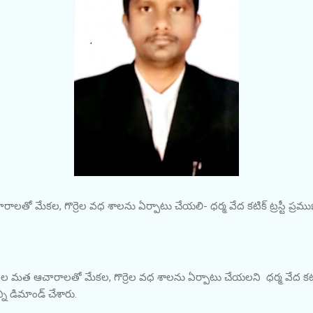
 మేకల, గొర్రెల వధ శాలను ఏర్పాటు చేయలి- ధర్మ వేద కటిక్ ట్రస్టీ ప్రము
మత ఆచారాలతో మేకల, గొర్రెల వధ శాలను ఏర్పాటు చేయలని ధర్మ వేద కటిక్ 
్ని డిమాండ్ చేశారు.