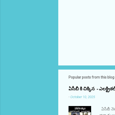
Popular posts from this blog
ఏసీబీ కి చిక్కిన - ఎలక్ట్
-
October 10, 2025
ఏసీబీ నె