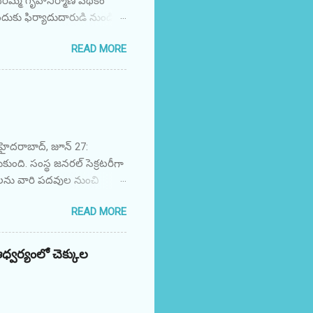
ందిరమ్మ గృహనిర్మాణ పథకం
దుకు ఫిర్యాదుదారుడి నుండి
వారు రెడ్ హ్యాండెడ్‌గా
READ MORE
ంచాడు. అతని తరపున లంచం
ామం, గంగాధర మండలం,
DCL, లాలాగూడ విభాగం,
నగర్ సబ్-డివిజన్, సబ్-
జ్ యూనిట్-2 చేత రెడ్
 హైదరాబాద్, జూన్ 27:
ుకుంది. సంస్థ జనరల్ సెక్రటరీగా
నలను వారి పదవుల నుంచి
చేలా వారిని సంస్థ ప్రాథమిక
READ MORE
్ర గవర్నింగ్ బాడీ తీర్మానం
చంద్రశేఖర్‌ను IVF బెనారస్
జింగ్ సెక్రటరీ బాధ్యతల
ధ్వర్యంలో చెక్కుల
 గంజి రాజమౌళి గుప్తా, IVF