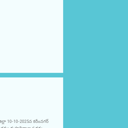
ిల్లా 10-10-2025న కరీంనగర్