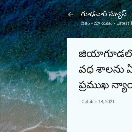
గూఢచారి న్యూస
నిజం - మా యిజం - Latest 
జియాగూడలో 
వధ శాలను ఏర్
ప్రముఖ న్యా
-
October 14, 2021