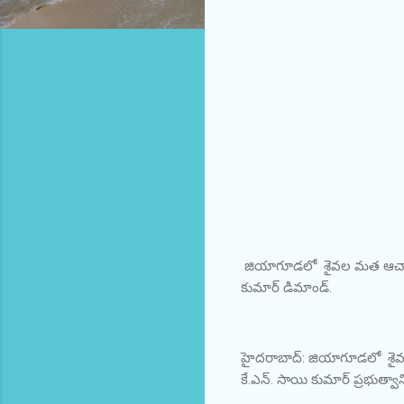
జియాగూడలో శైవల మత ఆచారాలతో
కుమార్ డిమాండ్.
హైదరాబాద్: జియాగూడలో శైవల 
కే.ఎన్. సాయి కుమార్ ప్రభుత్వాన