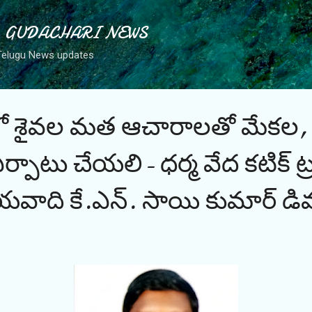
Skip to main content
్ - GUDACHARI NEWS
Telugu News updates
శైవల మత ఆచారాలతో మేకల, గొ
పాటు చేయలి- ధర్మ వేద కటిక్ ట్రస
యవాది కే.ఎన్. సాయి కుమార్ డి