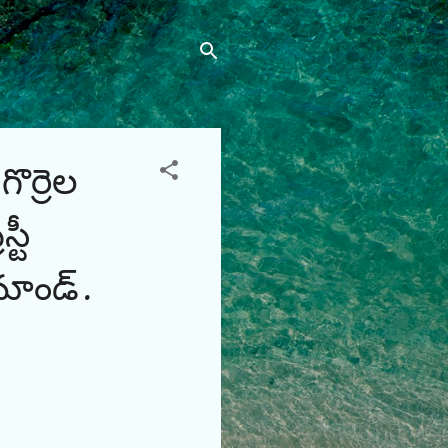
ర్రెల
్టీ
మాండ్.