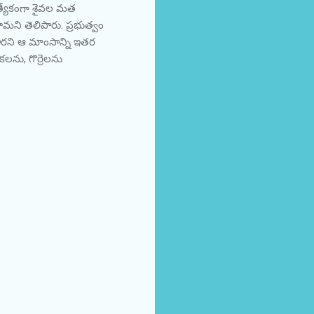
త్యేకంగా శైవల మత
మని తెలిపారు. ప్రభుత్వం
తారని ఆ మాంసాన్ని ఇతర
లను, గొర్రెలను