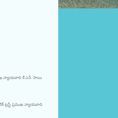
ఖ న్యాయవాది కే.ఎన్. సాయి
ట్రస్టీ ప్రముఖ న్యాయవాది