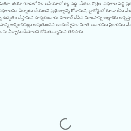
డుతూ జియా గూడలో గల ఆసియాలో కెల్ల పెద్ద మేకల, గొర్రెల వధశాల వద్ద ప్ర
లను ఏర్పాటు చేయలని ప్రభుత్వాన్ని కోరామని, హైకోర్టులో కూడా కేసు వేశా
 ఉదృతం చేస్తామని హెచ్చరించారు. హలాల్ చేసిన మాంసాన్ని అల్లాకకు అర్పిస్
ంసాన్ని అర్పించినట్లు అవుతుందని అందుకే శైవల మాత ఆచారము ప్రకారము మేక
ాలను ఏర్పాటుచేయాలని కోరుతున్నామని తెలిపారు.