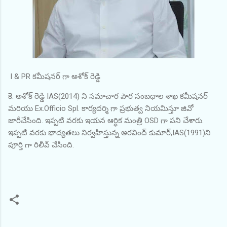
I & PR కమీషనర్ గా అశోక్ రెడ్డి
కె. అశోక్ రెడ్డి IAS(2014) ని సమాచార పౌర సంబధాల శాఖ కమీషనర్
మరియు Ex.Officio Spl. కార్యదర్శి గా ప్రభుత్వ నియమిస్తూ జివో
జారీచేసింది. ఇప్పటి వరకు ఇయన ఆర్థిక మంత్రి OSD గా పని చేశారు.
ఇప్పటి వరకు భాద్యతలు నిర్వహిస్తున్న అరవింద్ కుమార్,IAS(1991)ని
పూర్తి గా రిలీవ్ చేసింది.
C