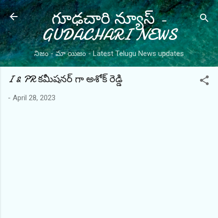
గూఢచారి న్యూస్ -
Skip to main content
GUDACHARI NEWS
నిజం - మా యిజం - Latest Telugu News updates
I & PR కమీషనర్ గా అశోక్ రెడ్డి
-
April 28, 2023