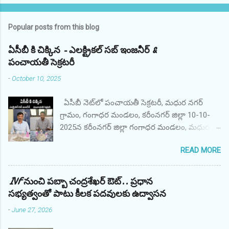
Popular posts from this blog
ఏసీబీ కి చిక్కిన - ఎలక్ట్రికల్ సబ్ ఇంజనీర్ &
పంచాయతీ సెక్రటరీ
-
October 10, 2025
ఏసీబీ నెట్‌లో పంచాయతీ సెక్రటరీ, మధుర నగర్
గ్రామం, గంగాధర మండలం, కరీంనగర్ జిల్లా 10-10-
2025న కరీంనగర్ జిల్లా గంగాధర మండలం, మధుర
నగర్ గ్రామ పంచాయతీ కార్యదర్శి AO శ్రీ M. అనిల్,
READ MORE
ఇందిరమ్మ గృహనిర్మాణ పథకం కోసం ఫిర్యాదుదారుడి
ఫైల్‌ను ప్రాసెస్ చేయడానికి అధికారిక అనుకూలంగా
వ్యవహరించినందుకు ఫిర్యాదుదారుడి నుండి రూ.
IVF నుంచి పబ్బా చంద్రశేఖర్ ఔట్.. ప్రధాన
10,000/- లంచం డిమాండ్ చేసి స్వీకరించినప్పుడు
సభ్యత్వంతో పాటు కీలక పదవులకు ఉద్వాసన
తెలంగాణ ACB, కరీంనగర్ యూనిట్ వారు రెడ్
-
June 27, 2026
హ్యాండెడ్‌గా పట్టుకున్నారు. నిందితుడు తన ప్రజా విధిని
అక్రమంగా మరియు నిజాయితీగా నిర్వర్తించాడు. అతని