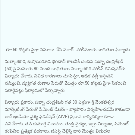
రూ.50 కోట్లకు పైగా వసూలు చేసి పరార్.. పోలీసులకు బాధితుల ఫిర్యాదు
మల్కాజిగిరి, కుషాయిగూడ భగవాన్ కాలనీకి చెందిన పబ్బా చంద్రశేఖర్
(50)పై సుమారు 80 మంది బాధితులు మల్కాజిగిరి పోలీస్ కమిషనర్‌కు
ఫిర్యాదు చేశారు. వివిధ కారణాలు చూపిస్తూ, అధిక వడ్డీ ఇస్తానని
నమ్మించి, వ్యక్తిగత రుణాల పేరుతో మొత్తం రూ.50 కోట్లకు పైగా సేకరించి
పరారైనట్లు ఫిర్యాదులో పేర్కొన్నారు.
ఫిర్యాదు ప్రకారం, పబ్బా చంద్రశేఖర్ గత 30 ఏళ్లుగా శ్రీ వెంకటేశ్వర
మార్కెటింగ్ పేరుతో సిమెంట్ డీలర్‌గా వ్యాపారం నిర్వహించడమే కాకుండా
ఆల్ ఇండియా వైశ్య ఫెడరేషన్ (AIVF) ప్రధాన కార్యదర్శిగా కూడా
పనిచేశారు. తన కుమార్తె వివాహం, తండ్రి వైద్యం, ఇల్లు నిర్మాణం, సిమెంట్
కంపెనీల ప్రత్యేక పథకాలు, జీఎస్టీ చెల్లిస్తే భారీ మొత్తం విడుదల