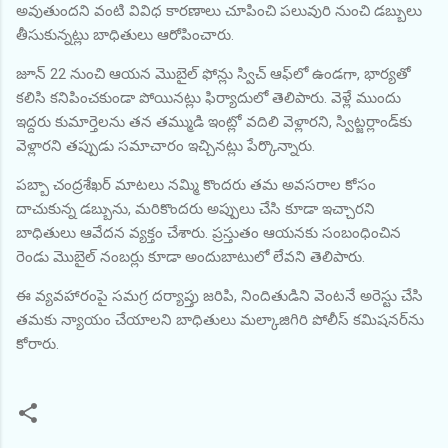
అవుతుందని వంటి వివిధ కారణాలు చూపించి పలువురి నుంచి డబ్బులు
తీసుకున్నట్లు బాధితులు ఆరోపించారు.
జూన్ 22 నుంచి ఆయన మొబైల్ ఫోన్లు స్విచ్ ఆఫ్‌లో ఉండగా, భార్యతో
కలిసి కనిపించకుండా పోయినట్లు ఫిర్యాదులో తెలిపారు. వెళ్లే ముందు
ఇద్దరు కుమార్తెలను తన తమ్ముడి ఇంట్లో వదిలి వెళ్లారని, స్విట్జర్లాండ్‌కు
వెళ్లారని తప్పుడు సమాచారం ఇచ్చినట్లు పేర్కొన్నారు.
పబ్బా చంద్రశేఖర్ మాటలు నమ్మి కొందరు తమ అవసరాల కోసం
దాచుకున్న డబ్బును, మరికొందరు అప్పులు చేసి కూడా ఇచ్చారని
బాధితులు ఆవేదన వ్యక్తం చేశారు. ప్రస్తుతం ఆయనకు సంబంధించిన
రెండు మొబైల్ నంబర్లు కూడా అందుబాటులో లేవని తెలిపారు.
ఈ వ్యవహారంపై సమగ్ర దర్యాప్తు జరిపి, నిందితుడిని వెంటనే అరెస్టు చేసి
తమకు న్యాయం చేయాలని బాధితులు మల్కాజిగిరి పోలీస్ కమిషనర్‌ను
కోరారు.