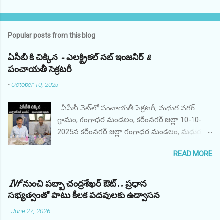
Popular posts from this blog
ఏసీబీ కి చిక్కిన - ఎలక్ట్రికల్ సబ్ ఇంజనీర్ &
పంచాయతీ సెక్రటరీ
-
October 10, 2025
ఏసీబీ నెట్‌లో పంచాయతీ సెక్రటరీ, మధుర నగర్
గ్రామం, గంగాధర మండలం, కరీంనగర్ జిల్లా 10-10-
2025న కరీంనగర్ జిల్లా గంగాధర మండలం, మధుర
నగర్ గ్రామ పంచాయతీ కార్యదర్శి AO శ్రీ M. అనిల్,
READ MORE
ఇందిరమ్మ గృహనిర్మాణ పథకం కోసం ఫిర్యాదుదారుడి
ఫైల్‌ను ప్రాసెస్ చేయడానికి అధికారిక అనుకూలంగా
వ్యవహరించినందుకు ఫిర్యాదుదారుడి నుండి రూ.
IVF నుంచి పబ్బా చంద్రశేఖర్ ఔట్.. ప్రధాన
10,000/- లంచం డిమాండ్ చేసి స్వీకరించినప్పుడు
సభ్యత్వంతో పాటు కీలక పదవులకు ఉద్వాసన
తెలంగాణ ACB, కరీంనగర్ యూనిట్ వారు రెడ్
-
June 27, 2026
హ్యాండెడ్‌గా పట్టుకున్నారు. నిందితుడు తన ప్రజా విధిని