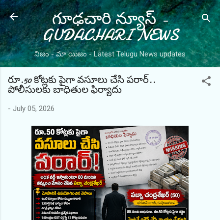
గూఢచారి న్యూస్ -
Skip to main content
GUDACHARI NEWS
నిజం - మా యిజం - Latest Telugu News updates
రూ.50 కోట్లకు పైగా వసూలు చేసి పరార్..
పోలీసులకు బాధితుల ఫిర్యాదు
-
July 05, 2026