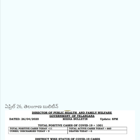
ఏప్రిల్ 26, తెలంగాణ బులిటీన్