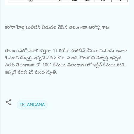
కరోనా హెల్త్ బులిటిన్ విడుదల చేసిన తెలంగాణా ఆరోగ్య శాఖ
తెలంగాణలో ఇవాళ కొత్తగా 11 కరోనా పాజిటివ్ కేసులు నమోదు. ఇవాళ
9 మంది డిశ్చార్జి. ఇప్పటి వరకు 316 మంది కోలుకుని డిశ్చార్జి. ఇప్పటి
వరకు తెలంగాణా లో 1001 కేసులు. తెలంగాణా లో అక్టీవ్ కేసులు..660.
ఇప్పటి వరకు 25 మంది మృతి.
TELANGANA
C
o