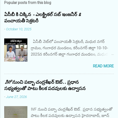
Popular posts from this blog
ఏసీబీ కి చిక్కిన - ఎలక్ట్రికల్ సబ్ ఇంజనీర్ &
పంచాయతీ సెక్రటరీ
-
October 10, 2025
ఏసీబీ నెట్‌లో పంచాయతీ సెక్రటరీ, మధుర నగర్
గ్రామం, గంగాధర మండలం, కరీంనగర్ జిల్లా 10-10-
2025న కరీంనగర్ జిల్లా గంగాధర మండలం, మధుర
నగర్ గ్రామ పంచాయతీ కార్యదర్శి AO శ్రీ M. అనిల్,
READ MORE
ఇందిరమ్మ గృహనిర్మాణ పథకం కోసం ఫిర్యాదుదారుడి
ఫైల్‌ను ప్రాసెస్ చేయడానికి అధికారిక అనుకూలంగా
వ్యవహరించినందుకు ఫిర్యాదుదారుడి నుండి రూ.
IVF నుంచి పబ్బా చంద్రశేఖర్ ఔట్.. ప్రధాన
10,000/- లంచం డిమాండ్ చేసి స్వీకరించినప్పుడు
సభ్యత్వంతో పాటు కీలక పదవులకు ఉద్వాసన
తెలంగాణ ACB, కరీంనగర్ యూనిట్ వారు రెడ్
-
June 27, 2026
హ్యాండెడ్‌గా పట్టుకున్నారు. నిందితుడు తన ప్రజా విధిని
అక్రమంగా మరియు నిజాయితీగా నిర్వర్తించాడు. అతని
IVF నుంచి పబ్బా చంద్రశేఖర్ ఔట్.. ప్రధాన సభ్యత్వంతో
తరపున లంచం మొత్తాన్ని తిరిగి పొందారు. ఏఓ శ్రీ ఎం.
పాటు కీలక పదవులకు ఉద్వాసన హైదరాబాద్, జూన్
అనిల్, పంచాయతీ కార్యదర్శి, మధుర నగర్ గ్రామం,