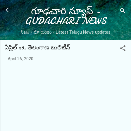
గూఢచారి న్యూస్ -
Skip to main content
GUDACHARI NEWS
నిజం - మా యిజం - Latest Telugu News updates
ఏప్రిల్ 26, తెలంగాణ బులిటీన్
-
April 26, 2020